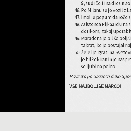
9, tudi če ti na dres niso
Po Milanu se je vozil z 
Imel je pogum da reče str
Asistenca Rijkaardu na t
dotikom, zakaj uporabit
Maradona je bil še boljš
takrat, ko je postajal na
Želel je igrati na Svet
je bil šokiran in je nas
se ljubi na polno.
Povzeto po Gazzetti dello Spor
VSE NAJBOLJŠE MARCO!