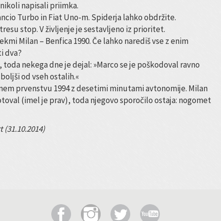
 nikoli napisali priimka.
Lancio Turbo in Fiat Uno-m. Spiderja lahko obdržite.
esu stop. V življenje je sestavljeno iz prioritet.
ekmi Milan – Benfica 1990. Če lahko narediš vse z enim
i dva?
i, toda nekega dne je dejal: »Marco se je poškodoval ravno
jboljši od vseh ostalih.«
ovnem prvenstvu 1994 z desetimi minutami avtonomije. Milan
protoval (imel je prav), toda njegovo sporočilo ostaja: nogomet
t (31.10.2014)