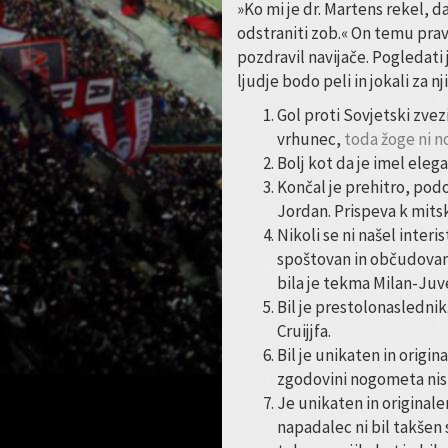
»Ko mi je dr. Martens rekel, d
odstraniti zob.« On temu pravi
pozdravil navijače. Pogledati 
ljudje bodo peli in jokali za
Gol proti Sovjetski zve
vrhunec,
toda žoge ni n
Bolj kot da je imel elega
Končal je prehitro, podo
Jordan. Prispeva k mitsk
Nikoli se ni našel interis
spoštovan in občudovan 
bila je tekma Milan-Juve i
Bil je prestolonasledn
Cruijjfa.
Bil je unikaten in orig
zgodovini nogometa nista
Je unikaten in original
napadalec ni bil takšen