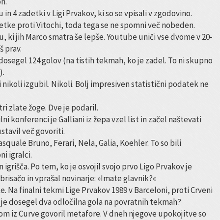
on.
in 4 zadetki v Ligi Prvakov, ki so se vpisali v zgodovino.
detke proti Vitochi, toda tega se ne spomni več nobeden.
, ki jih Marco smatra še lepše. Youtube uniči vse dvome v 20-
š prav.
dosegel 124 golov (na tistih tekmah, ko je zadel. To ni skupno
).
 nikoli izgubil. Nikoli. Bolj impresiven statistični podatek ne
 tri zlate žoge. Dve je podaril.
lni konferenci je Galliani iz žepa vzel list in začel naštevati
stavil več govoriti.
Pasquale Bruno, Ferari, Nela, Galia, Koehler. To so bili
i igralci.
 igrišča. Po tem, ko je osvojil svojo prvo Ligo Prvakov je
 v brisačo in vprašal novinarje: »Imate glavnik?«
. Na finalni tekmi Lige Prvakov 1989 v Barceloni, proti Crveni
 je dosegel dva odločilna gola na povratnih tekmah?
ntom iz Curve govoril metafore. V dneh njegove upokojitve so