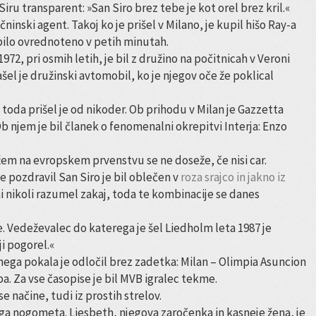
 Siru transparent: »San Siro brez tebe je kot orel brez kril.«
ninski agent. Takoj ko je prišel v Milano, je kupil hišo Ray-a
 bilo ovrednoteno v petih minutah.
 1972, pri osmih letih, je bil z družino na počitnicah v Veroni
Našel je družinski avtomobil, ko je njegov oče že poklical
, toda prišel je od nikoder. Ob prihodu v Milan je Gazzetta
Ob njem je bil članek o fenomenalni okrepitvi Interja: Enzo
žem na evropskem prvenstvu se ne doseže, če nisi car.
je pozdravil San Siro je bil oblečen v
roza srajco in jakno iz
i nikoli razumel zakaj, toda te kombinacije se danes
e. Vedeževalec do katerega je šel Liedholm leta 1987 je
ji pogorel.«
nega pokala je odločil brez zadetka: Milan – Olimpia Asuncion
ppa. Za vse časopise je bil MVB igralec tekme.
e načine, tudi iz prostih strelov.
ega nogometa. Liesbeth, njegova zaročenka in kasneje žena, je