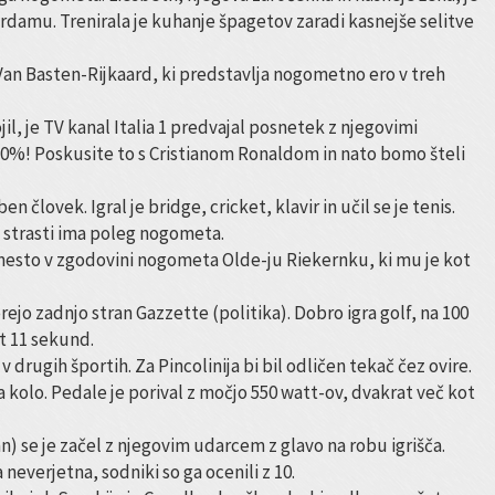
erdamu. Trenirala je kuhanje špagetov zaradi kasnejše selitve
-Van Basten-Rijkaard, ki predstavlja nogometno ero v treh
jil, je TV kanal Italia 1 predvajal posnetek z njegovimi
l 30%! Poskusite to s Cristianom Ronaldom in nato bomo šteli
n človek. Igral je bridge, cricket, klavir in učil se je tenis.
o strasti ima poleg nogometa.
e mesto v zgodovini nogometa Olde-ju Riekernku, ki mu je kot
erejo zadnjo stran Gazzette (politika). Dobro igra golf, na 100
t 11 sekund.
v drugih športih. Za Pincolinija bi bil odličen tekač čez ovire.
 kolo. Pedale je porival z močjo 550 watt-ov, dvakrat več kot
) se je začel z njegovim udarcem z glavo na robu igrišča.
 neverjetna, sodniki so ga ocenili z 10.