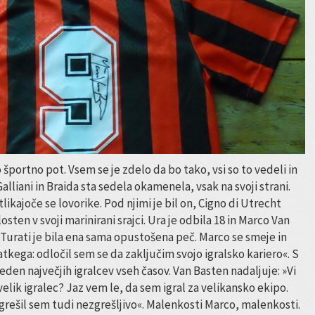
o športno pot. Vsem se je zdelo da bo tako, vsi so to vedeli in
Galliani in Braida sta sedela okamenela, vsak na svoji strani.
likajoče se lovorike. Pod njimi je bil on, Cigno di Utrecht
osten v svoji marinirani srajci. Ura je odbila 18 in Marco Van
Turati je bila ena sama opustošena peč. Marco se smeje in
atkega: odločil sem se da zaključim svojo igralsko kariero«. S
eden največjih igralcev vseh časov. Van Basten nadaljuje: »Vi
 velik igralec? Jaz vem le, da sem igral za velikansko ekipo.
rešil sem tudi nezgrešljivo«. Malenkosti Marco, malenkosti.