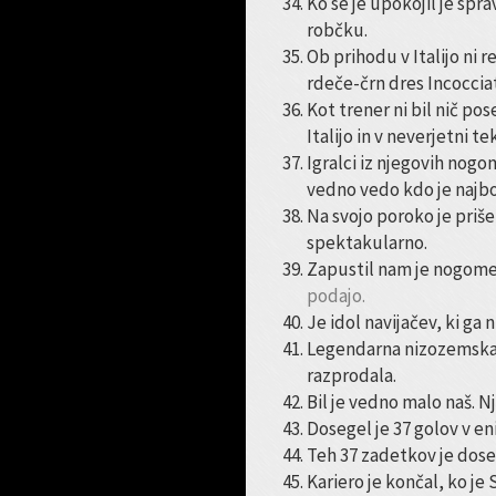
Ko se je upokojil je spra
robčku.
Ob prihodu v Italijo ni 
rdeče-črn dres Incocciati
Kot trener ni bil nič p
Italijo in v neverjetni t
Igralci iz njegovih nogom
vedno vedo kdo je najbol
Na svojo poroko je priš
spektakularno.
Zapustil nam je nogomet
podajo.
Je idol navijačev, ki ga ni
Legendarna nizozemska r
razprodala.
Bil je vedno malo naš. Nj
Dosegel je 37 golov v en
Teh 37 zadetkov je dose
Kariero je končal, ko je 