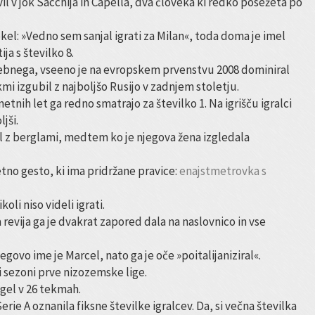
vil v jok Sacchija in Capella, dva človeka ki redko posežeta po
rekel: »Vedno sem sanjal igrati za Milan«, toda doma je imel
ja s številko 8.
osebnega, vseeno je na evropskem prvenstvu 2008 dominiral
ekmi izgubil z najboljšo Rusijo v zadnjem stoletju.
etnih let ga redno smatrajo za številko 1. Na igrišču igralci
jši.
el z berglami, medtem ko je njegova žena izgledala
no gesto, ki ima pridržane pravice:
enajstmetrovka s
koli niso videli igrati.
evija ga je dvakrat zapored dala na naslovnico in vse
egovo ime je Marcel, nato ga je oče »poitalijaniziral«.
i sezoni prve nizozemske lige.
gel v 26 tekmah.
Serie A oznanila fiksne številke igralcev. Da, si večna številka