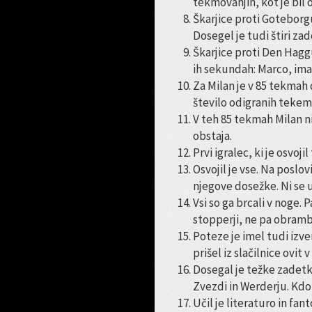
tekmovanjih, kot je bil 
Škarjice proti Goteborgu 
Dosegel je tudi štiri za
Škarjice proti Den Haggu
ih sekundah: Marco, ima
Za Milan je v 85 tekmah 
število odigranih tekem
V teh 85 tekmah Milan ni
obstaja.
Prvi igralec, ki je osvojil
Osvojil je vse. Na poslovi
njegove dosežke. Ni se u
Vsi so ga brcali v noge. 
stopperji, ne pa obrambn
Poteze je imel tudi izven
prišel iz slačilnice ovit
Dosegal je težke zadetke
Zvezdi in Werderju. Kdo
Učil je literaturo in fa