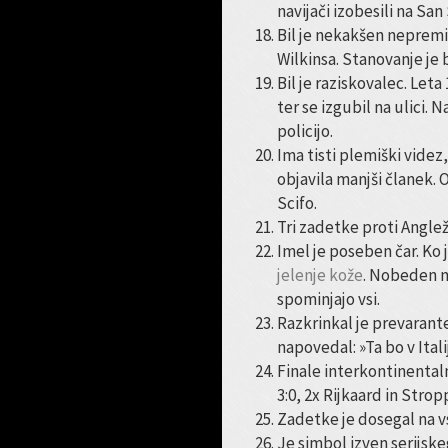
navijači izobesili na San
Bil je nekakšen nepremič
Wilkinsa. Stanovanje je
Bil je raziskovalec. Leta
ter se izgubil na ulici. 
policijo.
Ima tisti plemiški videz
objavila manjši članek. 
Scifo.
Tri zadetke proti Angle
Imel je poseben čar. Ko 
jelenje kože
. Nobeden n
spominjajo vsi.
Razkrinkal je prevarant
napovedal: »Ta bo v Itali
Finale interkontinental
3:0, 2x Rijkaard in Stro
Zadetke je dosegal na vs
Je simbol izven serijsk