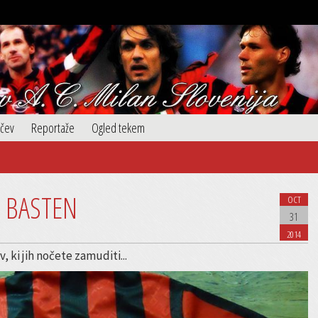
ačev
Reportaže
Ogled tekem
 BASTEN
OCT
31
2014
, ki jih nočete zamuditi...