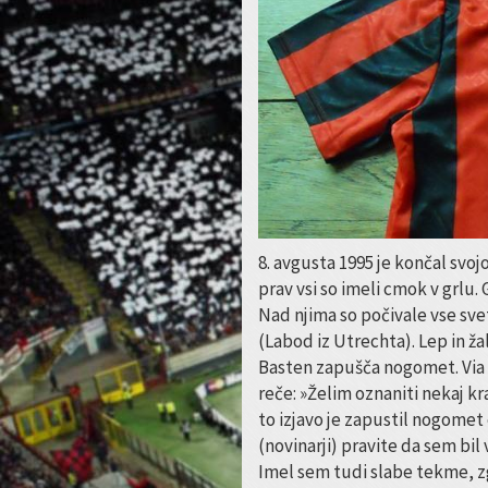
8. avgusta 1995 je končal svoj
prav vsi so imeli cmok v grlu. 
Nad njima so počivale vse svet
(Labod iz Utrechta). Lep in žal
Basten zapušča nogomet. Via 
reče: »Želim oznaniti nekaj kr
to izjavo je zapustil nogomet 
(novinarji) pravite da sem bil
Imel sem tudi slabe tekme, zg