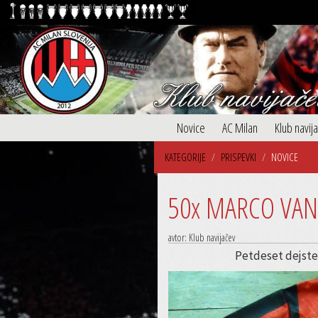
Novice
AC Milan
Klub navij
KATEGORIJE
PRISPEVKI
NOVICE
50x MARCO VAN
avtor: Klub navijačev
Petdeset dejstev