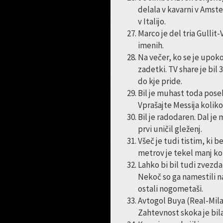
delala v kavarni v Amst
v Italijo.
Marco je del tria Gullit
imenih.
Na večer, ko se je upoko
zadetki. TV share je bi
do kje pride.
Bil je muhast toda posebe
Vprašajte Messija kolik
Bil je radodaren. Dal j
prvi uničil gleženj.
Všeč je tudi tistim, ki b
metrov je tekel manj ko
Lahko bi bil tudi zvezda 
Nekoč so ga namestili na
ostali nogometaši.
Avtogol Buya (Real-Milan
Zahtevnost skoka je bila