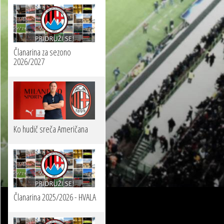
Članarina za sezono
2026/2027
Ko hudič sreča Američana
Članarina 2025/2026 - HVALA