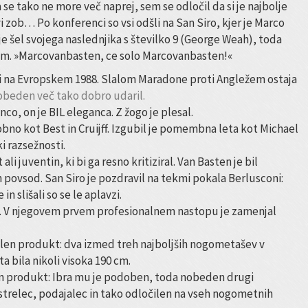
a se tako ne more več naprej, sem se odločil da si je najbolje
 zob… Po konferenci so vsi odšli na San Siro, kjer je Marco
je šel svojega naslednjika s številko 9 (George Weah), toda
 njim. »Marcovanbasten, ce solo Marcovanbasten!«
zi na Evropskem 1988. Slalom Maradone proti Angležem ostaja
obeden več tako dobro udaril.
nco, on je BIL eleganca. Z žogo je plesal.
bno kot Best in Cruijff. Izgubil je pomembna leta kot Michael
i razsežnosti.
t ali juventin, ki bi ga resno kritiziral. Van Basten je bil
povsod. San Siro je pozdravil na tekmi pokala Berlusconi:
n slišali so se le aplavzi.
ik. V njegovem prvem profesionalnem nastopu je zamenjal
inalen produkt: dva izmed treh najboljših nogometašev v
 bila nikoli visoka 190 cm.
en produkt: Ibra mu je podoben, toda nobeden drugi
 strelec, podajalec in tako odločilen na vseh nogometnih